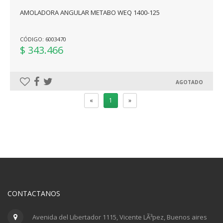
AMOLADORA ANGULAR METABO WEQ 1400-125
CÓDIGO: 6003470
$ 343.466
AGOTADO
«
1
»
CONTACTANOS
Avenida del Libertador 1115, Vicente LÃ³pez, Buenos aires