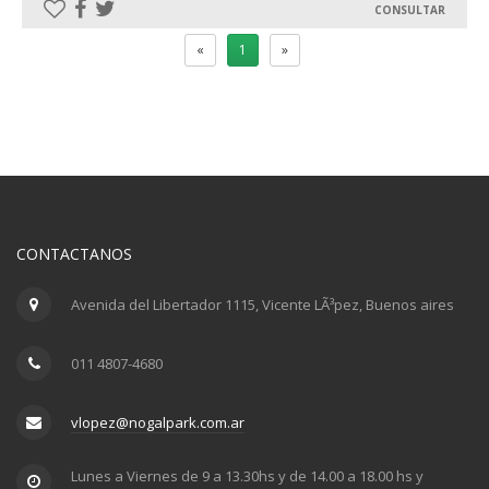
CONSULTAR
«
1
»
CONTACTANOS
Avenida del Libertador 1115, Vicente LÃ³pez, Buenos aires
011 4807-4680
vlopez@nogalpark.com.ar
Lunes a Viernes de 9 a 13.30hs y de 14.00 a 18.00 hs y