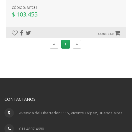
CÓDIGO: MT234
$ 103.455
COMPRAR
«
1
»
CONTACTANOS
Avenida del Libertador 1115, Vicente LÃ³pez, Buenos aires
011 4807-4680